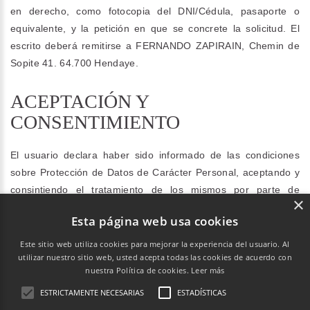
en derecho, como fotocopia del DNI/Cédula, pasaporte o
equivalente, y la petición en que se concrete la solicitud. El
escrito deberá remitirse a FERNANDO ZAPIRAIN, Chemin de
Sopite 41. 64.700 Hendaye.
ACEPTACIÓN Y
CONSENTIMIENTO
El usuario declara haber sido informado de las condiciones
sobre Protección de Datos de Carácter Personal, aceptando y
consintiendo el tratamiento de los mismos por parte de
×
zapirainmakila.com y para las finalidades indicadas en la
Esta página web usa cookies
presente Política de Privacidad.
Este sitio web utiliza cookies para mejorar la experiencia del usuario. Al
utilizar nuestro sitio web, usted acepta todas las cookies de acuerdo con
Chemin de Sopite 41. 64.700 Hendaye
nuestra Política de cookies.
Leer más
ESTRICTAMENTE NECESARIAS
ESTADÍSTICAS
info@zapirainmakila.com